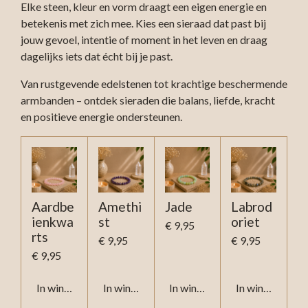
Elke steen, kleur en vorm draagt een eigen energie en
betekenis met zich mee. Kies een sieraad dat past bij
jouw gevoel, intentie of moment in het leven en draag
dagelijks iets dat écht bij je past.
Van rustgevende edelstenen tot krachtige beschermende
armbanden – ontdek sieraden die balans, liefde, kracht
en positieve energie ondersteunen.
Aardbe
Amethi
Jade
Labrod
ienkwa
st
oriet
€ 9,95
rts
€ 9,95
€ 9,95
€ 9,95
In winkelwagen
In winkelwagen
In winkelwagen
In winkelwage