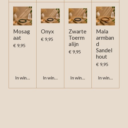
Mosag
Onyx
Zwarte
Mala
aat
Toerm
armban
€ 9,95
alijn
d
€ 9,95
Sandel
€ 9,95
hout
€ 9,95
In winkelwagen
In winkelwagen
In winkelwagen
In winkelwage