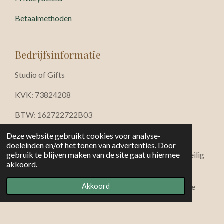
Betaalmethoden
Bedrijfsinformatie
Studio of Gifts
KVK: 73824208
BTW: 162722722B03
info@studioofgifts.nl
Deze website gebruikt cookies voor analyse-
doeleinden en/of het tonen van advertenties. Door
iDEAL · Bancontact · Visa · Mastercard · Klarna · Veilig
gebruik te blijven maken van de site gaat u hiermee
akkoord.
betalen via beveiligde SSL-verbinding
© 2026 Studio of Gifts — Rust • sfeer • verfijnde
Akkoord
cadeaucollecties
Powered by
JouwWeb