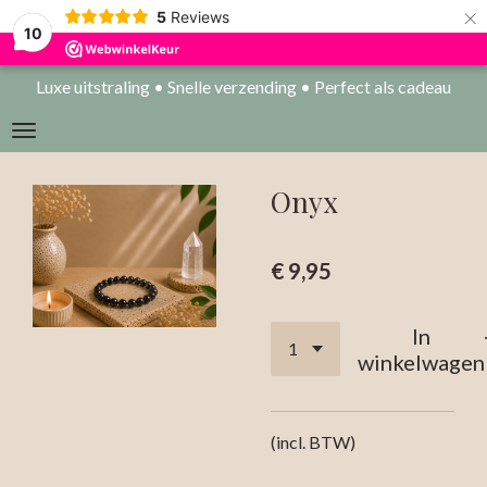
×
5
Reviews
10
Luxe uitstraling • Snelle verzending • Perfect als cadeau
Onyx
€ 9,95
In
winkelwagen
(incl. BTW)