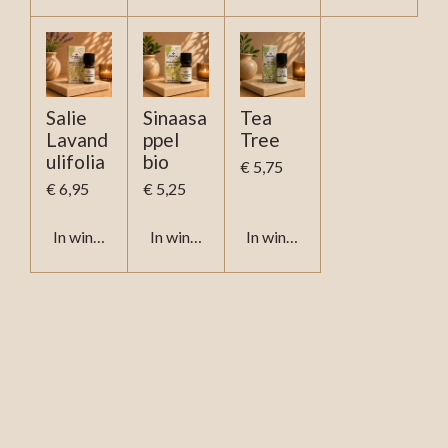
Salie
Sinaasa
Tea
Lavand
ppel
Tree
ulifolia
bio
€ 5,75
€ 6,95
€ 5,25
In winkelwagen
In winkelwagen
In winkelwagen