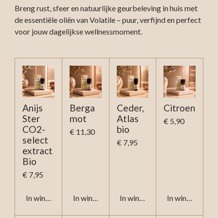
Breng rust, sfeer en natuurlijke geurbeleving in huis met
de essentiële oliën van Volatile – puur, verfijnd en perfect
voor jouw dagelijkse wellnessmoment.
Anijs
Berga
Ceder,
Citroen
Ster
mot
Atlas
€ 5,90
CO2-
bio
€ 11,30
select
€ 7,95
extract
Bio
€ 7,95
In winkelwagen
In winkelwagen
In winkelwagen
In winkelwage