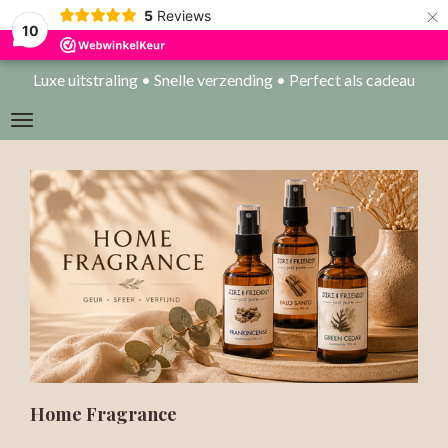
×
5
Reviews
10
Luxe uitstraling • Snelle verzending • Perfect als cadeau
Home Fragrance