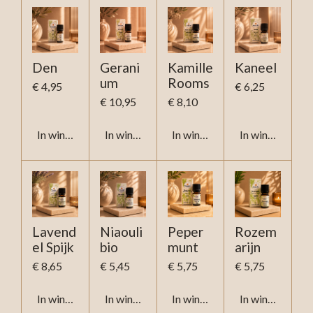
Den
Gerani
Kamille
Kaneel
um
Rooms
€ 4,95
€ 6,25
€ 10,95
€ 8,10
In winkelwagen
In winkelwagen
In winkelwagen
In winkelwage
Lavend
Niaouli
Peper
Rozem
el Spijk
bio
munt
arijn
€ 8,65
€ 5,45
€ 5,75
€ 5,75
In winkelwagen
In winkelwagen
In winkelwagen
In winkelwage