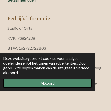
Betaalmethoden
Bedrijfsinformatie
Studio of Gifts
KVK: 73824208
BTW: 162722722B03
info@studioofgifts.nl
Deze website gebruikt cookies voor analyse-
doeleinden en/of het tonen van advertenties. Door
iDEAL · Bancontact · Visa · Mastercard · Klarna · Veilig
gebruik te blijven maken van de site gaat u hiermee
akkoord.
betalen via beveiligde SSL-verbinding
© 2026 Studio of Gifts — Rust • sfeer • verfijnde
Akkoord
cadeaucollecties
Powered by
JouwWeb