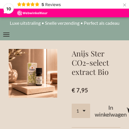
×
5
Reviews
10
Luxe uitstraling • Snelle verzending • Perfect als cadeau
Anijs Ster
CO2-select
extract Bio
€ 7,95
In
winkelwagen