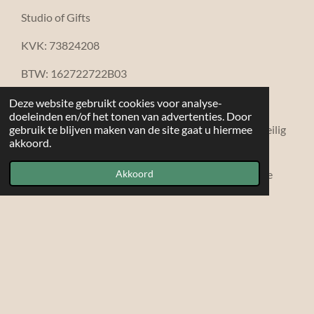
Studio of Gifts
KVK: 73824208
BTW: 162722722B03
info@studioofgifts.nl
Deze website gebruikt cookies voor analyse-
doeleinden en/of het tonen van advertenties. Door
iDEAL · Bancontact · Visa · Mastercard · Klarna · Veilig
gebruik te blijven maken van de site gaat u hiermee
akkoord.
betalen via beveiligde SSL-verbinding
© 2026 Studio of Gifts — Rust • sfeer • verfijnde
Akkoord
cadeaucollecties
Powered by
JouwWeb