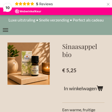
×
5
Reviews
10
Luxe uitstraling • Snelle verzending • Perfect als cadeau
Sinaasappel
bio
€ 5,25
In winkelwagen
Een warme, fruitige