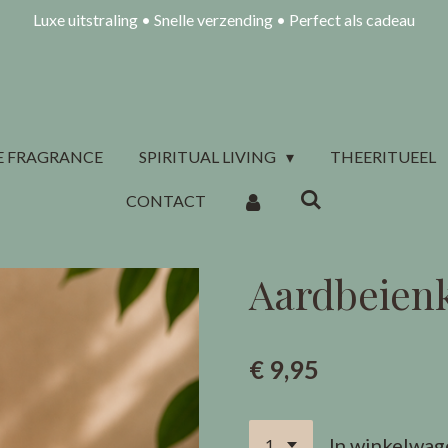
Luxe uitstraling • Snelle verzending • Perfect als cadeau
 FRAGRANCE
SPIRITUAL LIVING
THEERITUEEL
CONTACT
Aardbeien
€ 9,95
In winkelwag