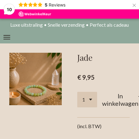
×
5
Reviews
10
Luxe uitstraling • Snelle verzending • Perfect als cadeau
Jade
€ 9,95
In
winkelwagen
(incl. BTW)