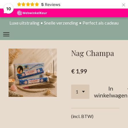
×
5
Reviews
10
Luxe uitstraling • Snelle verzending • Perfect als cadeau
Nag Champa
€ 1,99
In
winkelwagen
(incl. BTW)