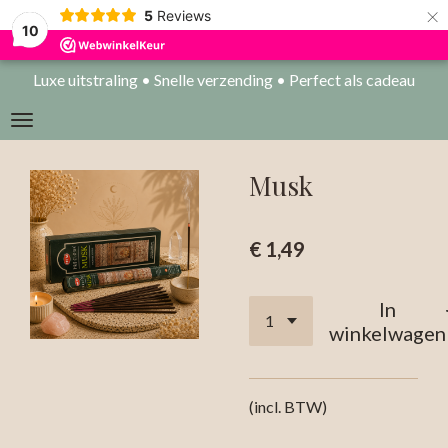
×
5
Reviews
10
Luxe uitstraling • Snelle verzending • Perfect als cadeau
Musk
€ 1,49
In
winkelwagen
(incl. BTW)