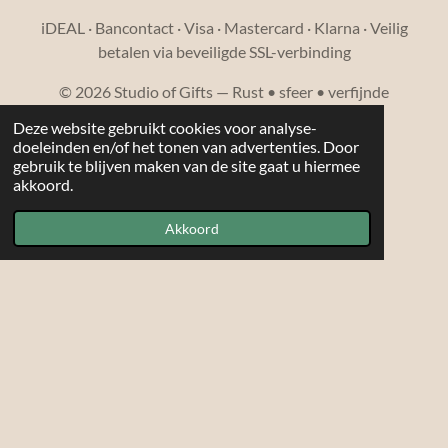
iDEAL · Bancontact · Visa · Mastercard · Klarna · Veilig
betalen via beveiligde SSL-verbinding
© 2026 Studio of Gifts — Rust • sfeer • verfijnde
cadeaucollecties
Deze website gebruikt cookies voor analyse-
Powered by
JouwWeb
doeleinden en/of het tonen van advertenties. Door
gebruik te blijven maken van de site gaat u hiermee
akkoord.
Akkoord