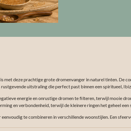
uis met deze prachtige grote dromenvanger in naturel tinten. De co
stgevende uitstraling die perfect past binnen een spiritueel, Ibiza 
atieve energie en onrustige dromen te filteren, terwijl mooie dro
ing en verbondenheid, terwijl de kleinere ringen het geheel een si
 eenvoudig te combineren in verschillende woonstijlen. Een sfeer