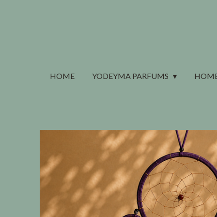
Ga
direct
naar
de
hoofdinhoud
HOME
YODEYMA PARFUMS
HOME