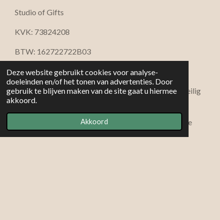
Studio of Gifts
KVK: 73824208
BTW: 162722722B03
info@studioofgifts.nl
Deze website gebruikt cookies voor analyse-
doeleinden en/of het tonen van advertenties. Door
iDEAL · Bancontact · Visa · Mastercard · Klarna · Veilig
gebruik te blijven maken van de site gaat u hiermee
akkoord.
betalen via beveiligde SSL-verbinding
© 2026 Studio of Gifts — Rust • sfeer • verfijnde
Akkoord
cadeaucollecties
Powered by
JouwWeb