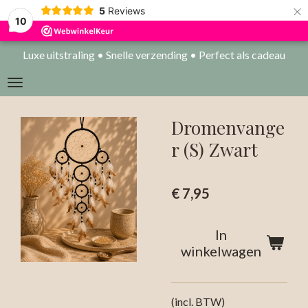
×
5
Reviews
10
Luxe uitstraling • Snelle verzending • Perfect als cadeau
Dromenvange
r (S) Zwart
€ 7,95
In
winkelwagen
(incl. BTW)