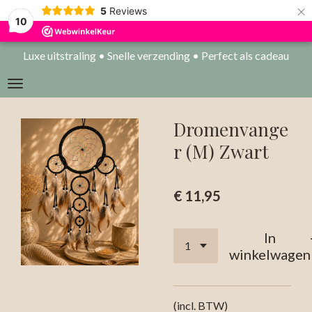
×
5
Reviews
10
Luxe uitstraling • Snelle verzending • Perfect als cadeau
Dromenvange
r (M) Zwart
€ 11,95
In
winkelwagen
(incl. BTW)