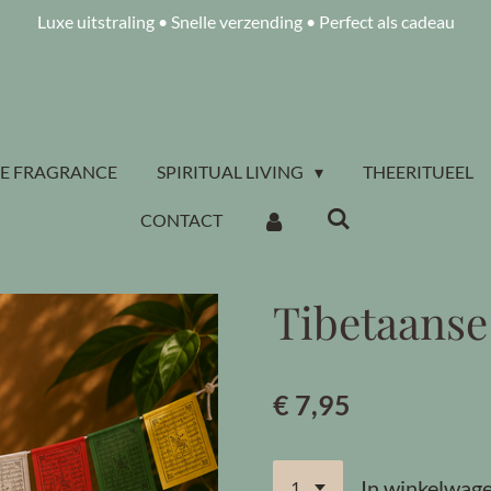
Luxe uitstraling • Snelle verzending • Perfect als cadeau
E FRAGRANCE
SPIRITUAL LIVING
THEERITUEEL
CONTACT
Tibetaanse
€ 7,95
In winkelwag