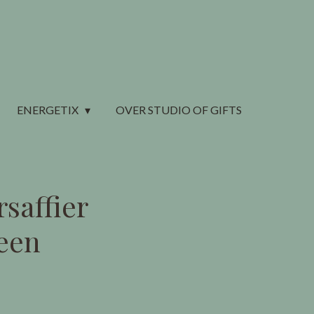
ENERGETIX
OVER STUDIO OF GIFTS
rsaffier
een