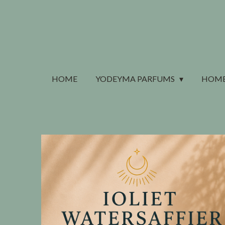
Ga
direct
naar
de
hoofdinhoud
HOME
YODEYMA PARFUMS
HOME