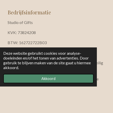
Bedrijfsinformatie
Studio of Gifts
KVK: 73824208
BTW: 162722722B03
info@studioofgifts.nl
Deze website gebruikt cookies voor analyse-
doeleinden en/of het tonen van advertenties. Door
iDEAL · Bancontact · Visa · Mastercard · Klarna · Veilig
gebruik te blijven maken van de site gaat u hiermee
akkoord.
betalen via beveiligde SSL-verbinding
© 2026 Studio of Gifts — Rust • sfeer • verfijnde
Akkoord
cadeaucollecties
Powered by
JouwWeb