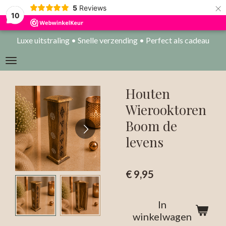
×
5
Reviews
10
Luxe uitstraling • Snelle verzending • Perfect als cadeau
Houten
Wierooktoren
Boom de
levens
€ 9,95
In
winkelwagen