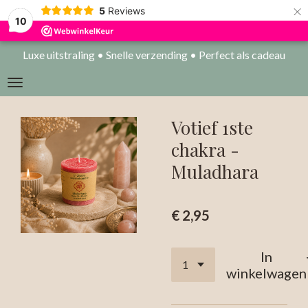
×
5
Reviews
10
Luxe uitstraling • Snelle verzending • Perfect als cadeau
Votief 1ste
chakra -
Muladhara
€ 2,95
In
winkelwagen