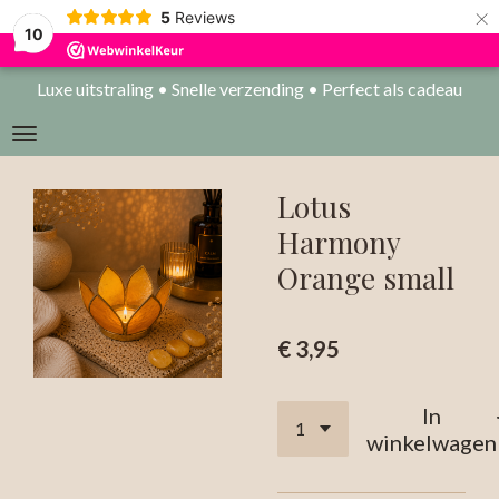
×
5
Reviews
10
Luxe uitstraling • Snelle verzending • Perfect als cadeau
Lotus
Harmony
Orange small
€ 3,95
In
winkelwagen