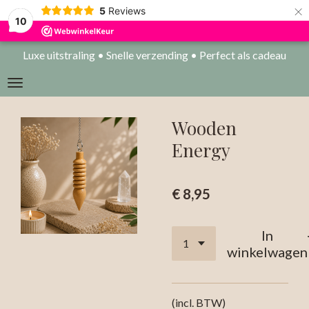
×
5
Reviews
10
Luxe uitstraling • Snelle verzending • Perfect als cadeau
Wooden
Energy
€ 8,95
In
winkelwagen
(incl. BTW)