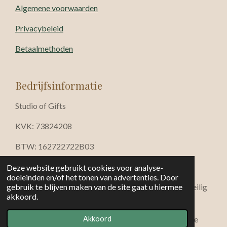
Algemene voorwaarden
Privacybeleid
Betaalmethoden
Bedrijfsinformatie
Studio of Gifts
KVK: 73824208
BTW: 162722722B03
info@studioofgifts.nl
Deze website gebruikt cookies voor analyse-
doeleinden en/of het tonen van advertenties. Door
iDEAL · Bancontact · Visa · Mastercard · Klarna · Veilig
gebruik te blijven maken van de site gaat u hiermee
akkoord.
betalen via beveiligde SSL-verbinding
© 2026 Studio of Gifts — Rust • sfeer • verfijnde
Akkoord