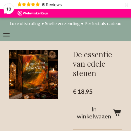
×
5
Reviews
10
Luxe uitstraling • Snelle verzending • Perfect als cadeau
De essentie
van edele
stenen
€ 18,95
In
winkelwagen