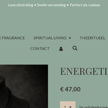
Luxe uitstraling • Snelle verzending • Perfect als cadeau
 FRAGRANCE
SPIRITUAL LIVING
THEERITUEEL
CONTACT
ENERGETIX
€ 47,00
In winkelwag