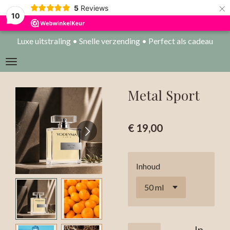
×
5
Reviews
10
Luxe uitstraling • Snelle verzending • Perfect als cadeau
Metal Sport
€ 19,00
Inhoud
In