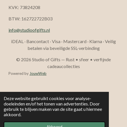
KVK: 73824208
BTW: 162722722B03
info@studioofgifts.nl
iDEAL · Bancontact · Visa · Mastercard · Klarna · Veilig
betalen via beveiligde SSL-verbinding
© 2026 Studio of Gifts — Rust • sfeer • verfijnde
cadeaucollecties
Powered by
JouwWeb
Deze website gebruikt cookies voor analyse-
doeleinden en/of het tonen van advertenties. Door
gebruik te blijven maken van de site gaat u hiermee
akkoord.
Akkoord