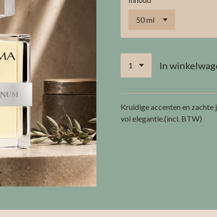
In winkelwag
Kruidige accenten en zachte j
vol elegantie.(incl. BTW)