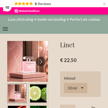
×
5
Reviews
10
Luxe uitstraling • Snelle verzending • Perfect als cadeau
Linet
€ 22,50
Inhoud
In