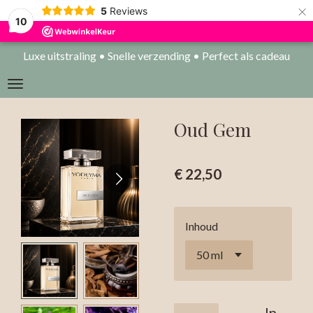
×
5
Reviews
10
Luxe uitstraling • Snelle verzending • Perfect als cadeau
Oud Gem
€ 22,50
Inhoud
In