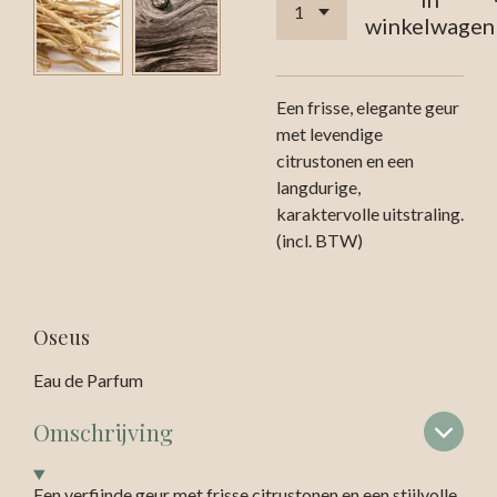
winkelwagen
Een frisse, elegante geur
met levendige
citrustonen en een
langdurige,
karaktervolle uitstraling.
(incl. BTW)
Oseus
Eau de Parfum
Omschrijving
Een verfijnde geur met frisse citrustonen en een stijlvolle,