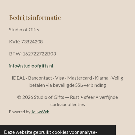
Bedrijfsinformatie
Studio of Gifts
KVK: 73824208
BTW: 162722722B03
info@studioofgifts.nl
iDEAL · Bancontact · Visa · Mastercard · Klarna · Veilig
betalen via beveiligde SSL-verbinding
© 2026 Studio of Gifts — Rust • sfeer • verfijnde
cadeaucollecties
Powered by
JouwWeb
Deze website gebruikt cookies voor analyse-