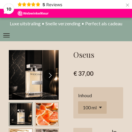
×
5
Reviews
10
Luxe uitstraling • Snelle verzending • Perfect als cadeau
Oseus
€ 37,00
Inhoud
In