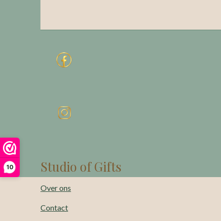
Studio of Gifts
10
Over ons
Contact