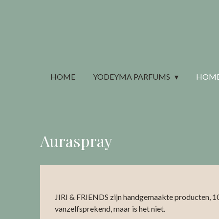
Ga
direct
naar
de
hoofdinhoud
HOME
YODEYMA PARFUMS
HOME
Auraspray
JIRI & FRIENDS zijn handgemaakte producten, 100
vanzelfsprekend, maar is het niet.